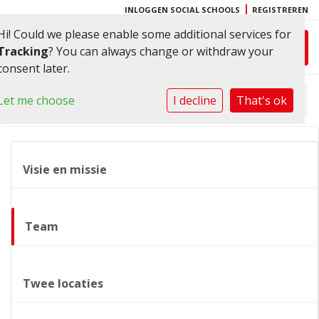
|
INLOGGEN SOCIAL SCHOOLS
REGISTREREN
Hi! Could we please enable some additional services for
Toggl
Tracking
? You can always change or withdraw your
consent later.
Let me choose
Home
»
I decline
Onze school
That's ok
»
Team
Visie en missie
Team
Twee locaties