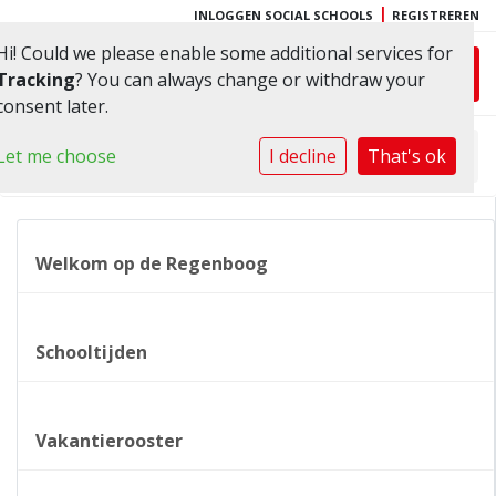
|
INLOGGEN SOCIAL SCHOOLS
REGISTREREN
Hi! Could we please enable some additional services for
Toggl
Tracking
? You can always change or withdraw your
consent later.
Let me choose
Home
I decline
»
Informatie
That's ok
»
OR
Welkom op de Regenboog
Schooltijden
Vakantierooster