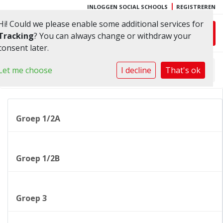
|
INLOGGEN SOCIAL SCHOOLS
REGISTREREN
Hi! Could we please enable some additional services for
Toggl
Tracking
? You can always change or withdraw your
consent later.
Let me choose
Home
»
I decline
Groepen
»
That's ok
Groep 7
Groep 1/2A
Groep 1/2B
Groep 3