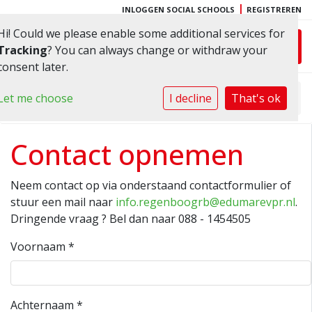
|
INLOGGEN SOCIAL SCHOOLS
REGISTREREN
Hi! Could we please enable some additional services for
Toggl
Tracking
? You can always change or withdraw your
consent later.
Let me choose
I decline
Home
»
That's ok
Contact
Contact opnemen
Neem contact op via onderstaand contactformulier of
stuur een mail naar
info.regenboogrb@edumarevpr.nl
.
Dringende vraag ? Bel dan naar 088 - 1454505
Voornaam
*
Achternaam
*