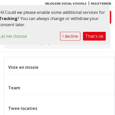
|
INLOGGEN SOCIAL SCHOOLS
REGISTREREN
Hi! Could we please enable some additional services for
Toggl
Tracking
? You can always change or withdraw your
consent later.
Let me choose
Home
»
Onze school
»
I decline
That's ok
Meer- en hoogbegaafden
Visie en missie
Team
Twee locaties