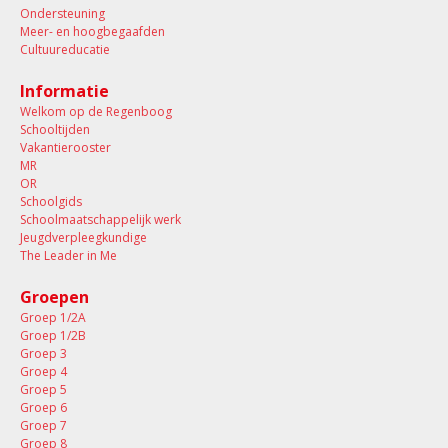
Ondersteuning
Meer- en hoogbegaafden
Cultuureducatie
Informatie
Welkom op de Regenboog
Schooltijden
Vakantierooster
MR
OR
Schoolgids
Schoolmaatschappelijk werk
Jeugdverpleegkundige
The Leader in Me
Groepen
Groep 1/2A
Groep 1/2B
Groep 3
Groep 4
Groep 5
Groep 6
Groep 7
Groep 8