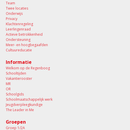
Team
Twee locaties
Onderwijs
Privacy
Klachtenregeling
Leerlingenraad
Actieve betrokkenheid
Ondersteuning
Meer- en hoogbegaafden
Cultuureducatie
Informatie
Welkom op de Regenboog
Schooltijden
Vakantierooster
MR
OR
Schoolgids
Schoolmaatschappelijk werk
Jeugdverpleegkundige
The Leader in Me
Groepen
Groep 1/2A