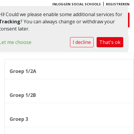
|
INLOGGEN SOCIAL SCHOOLS
REGISTREREN
Hi! Could we please enable some additional services for
Toggl
Tracking
? You can always change or withdraw your
consent later.
Let me choose
Home
»
I decline
Groepen
»
That's ok
Groep 5
Groep 1/2A
Groep 1/2B
Groep 3